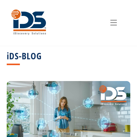
Zum
Inhalt
springen
Speiseka
iDS-BLOG