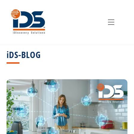
Zum
Inhalt
springen
Speiseka
iDS-BLOG